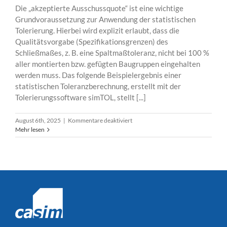
Die „akzeptierte Ausschussquote“ ist eine wichtige
Grundvoraussetzung zur Anwendung der statistischen
Tolerierung. Hierbei wird explizit erlaubt, dass die
Qualitätsvorgabe (Spezifikationsgrenzen) des
Schließmaßes, z. B. eine Spaltmaßtoleranz, nicht bei 100 %
aller montierten bzw. gefügten Baugruppen eingehalten
werden muss. Das folgende Beispielergebnis einer
statistischen Toleranzberechnung, erstellt mit der
Tolerierungssoftware simTOL, stellt [...]
für
August 6th, 2025
|
Kommentare deaktiviert
Ausschussquote
Mehr lesen