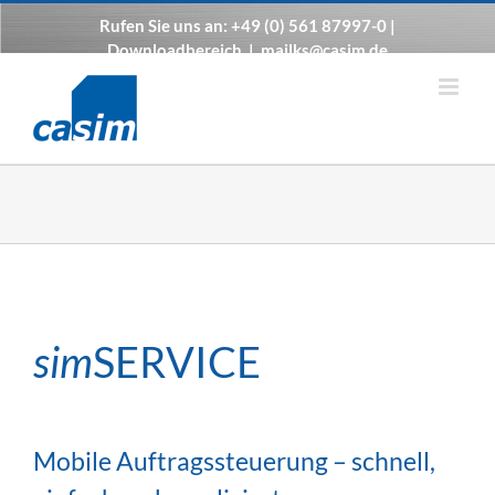
Zum
Rufen Sie uns an: +49 (0) 561 87997-0 |
Inhalt
Downloadbereich
|
mailks@casim.de
springen
sim
SERVICE
Mobile Auftragssteuerung – schnell,