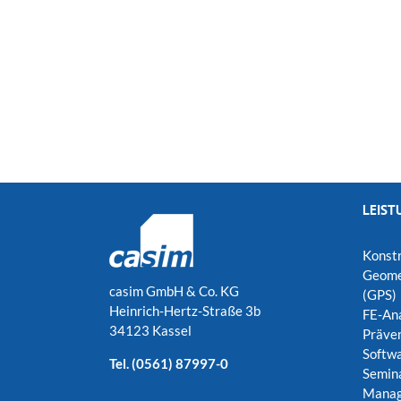
LEIST
Konstr
Geomet
casim GmbH & Co. KG
(GPS)
Heinrich-Hertz-Straße 3b
FE-An
34123 Kassel
Präven
Softw
Tel.
(0561) 87997-0
Semin
Manag