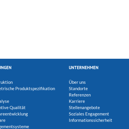
UNGEN
UNTERNEHMEN
uktion
Über uns
rische Produktspezifikation
Standorte
Referenzen
alyse
Karriere
tive Qualität
Stellenangebote
areentwicklung
Soziales Engagement
are
Informationssicherheit
ementsysteme