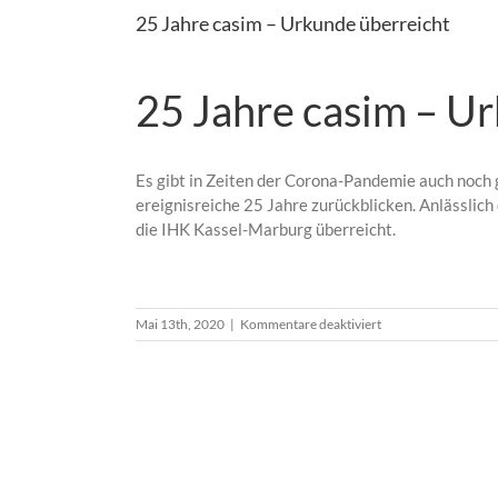
25 Jahre casim – Urkunde überreicht
25 Jahre casim – U
Es gibt in Zeiten der Corona-Pandemie auch noch g
ereignisreiche 25 Jahre zurückblicken. Anlässlic
die IHK Kassel-Marburg überreicht.
für
Mai 13th, 2020
|
Kommentare deaktiviert
25
Jahre
casim
–
Urkunde
überreicht