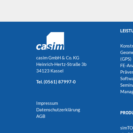
LEIST
Konstr
Geomet
casim GmbH & Co. KG
(GPS)
Heinrich-Hertz-Straße 3b
FE-An
34123 Kassel
Präven
Softw
Tel.
(0561) 87997-0
Semin
Manag
Impressum
Datenschutzerklärung
PROD
AGB
simTO