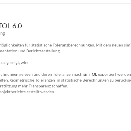
TOL 6.0
ung
Möglichkeiten für statistische Toleranzberechnungen. Mit dem neuen simT
entation und Berichtserstellung.
a. gezeigt, wie:
hnungen gelesen und deren Toleranzen nach
simTOL
exportiert werden
elfen, geometrische Toleranzen in statistische Berechnungen zu berücksi
erstützung mehr Transparenz schaffen.
jektberichte erstellt werden.