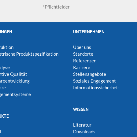
*Pflichtfelder
UNGEN
UNTERNEHMEN
uktion
Über uns
rische Produktspezifikation
Standorte
Referenzen
alyse
Karriere
tive Qualität
Stellenangebote
areentwicklung
Soziales Engagement
are
Informationssicherheit
ementsysteme
WISSEN
UKTE
Literatur
L
Downloads