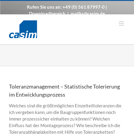
Zum
Rufen Sie uns an: +49 (0) 561 87997-0 |
Inhalt
Downloadbereich
|
mailks@casim.de
springen
Toleranzmanagement – Statistische Tolerierung
im Entwicklungsprozess
Welches sind die größtmöglichen Einzelteiltoleranzen die
ich vergeben kann, um die Baugruppenfunktionen noch
immer prozesssicher einhalten zu können? Welchen
Einfluss hat der Montageprozess? Wie beschreibe ich die
Toleranzabhängigkeiten mit Hilfe von Toleranzketten?