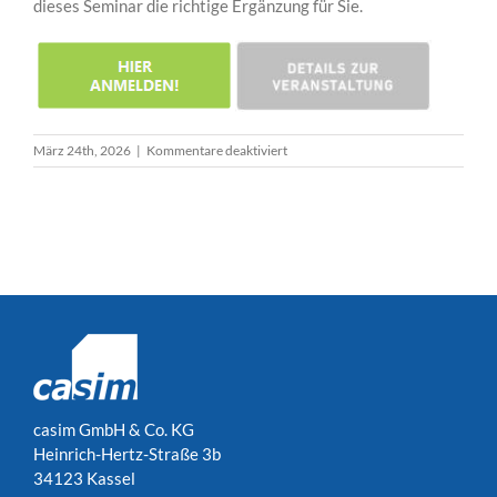
dieses Seminar die richtige Ergänzung für Sie.
für
März 24th, 2026
|
Kommentare deaktiviert
Toleranzmanagement
–
Statistische
Tolerierung
im
Entwicklungsprozess
casim GmbH & Co. KG
Heinrich-Hertz-Straße 3b
34123 Kassel